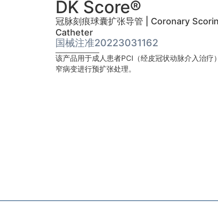
DK Score®
冠脉刻痕球囊扩张导管 | Coronary Scoring Ba
Catheter
国械注准20223031162
该产品用于成人患者PCI（经皮冠状动脉介入治疗
窄病变进行预扩张处理。