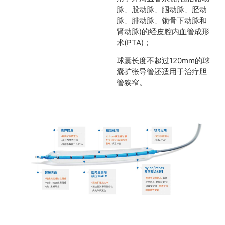
脉、股动脉、腘动脉、胫动
脉、腓动脉、锁骨下动脉和
肾动脉)的经皮腔内血管成形
术(PTA)；
球囊长度不超过120mm的球
囊扩张导管还适用于治疗胆
管狭窄。