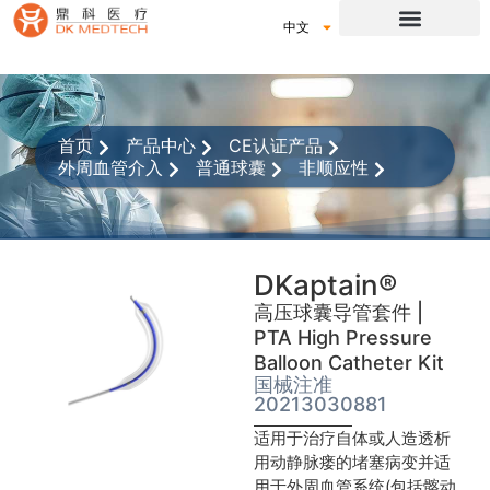
中文
首页
产品中心
CE认证产品
外周血管介入
普通球囊
非顺应性
DKaptain®
高压球囊导管套件 |
PTA High Pressure
Balloon Catheter Kit
国械注准
20213030881
适用于治疗自体或人造透析
用动静脉瘘的堵塞病变并适
用于外周血管系统(包括髂动