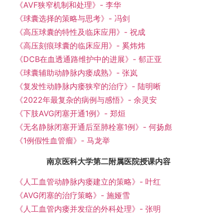
《AVF狭窄机制和处理》- 李华
《球囊选择的策略与思考》- 冯剑
《高压球囊的特性及临床应用》- 祝成
《高压刻痕球囊的临床应用》- 奚炜炜
《DCB在血透通路维护中的进展》- 郁正亚
《球囊辅助动静脉内瘘成熟》- 张岚
《复发性动静脉内瘘狭窄的治疗》- 陆明晰
《2022年最复杂的病例与感悟》- 余灵安
《下肢AVG闭塞开通1例》- 郑烜
《无名静脉闭塞开通后至肺栓塞1例》- 何扬彪
《1例假性血管瘤》- 马龙举
南京医科大学第二附属医院授课内容
《人工血管动静脉内瘘建立的策略》- 叶红
《AVG闭塞的治疗策略》- 施娅雪
《人工血管内瘘并发症的外科处理》- 张明