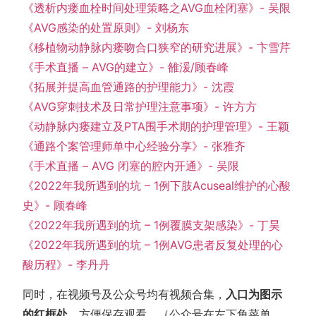
《透析内瘘血栓时间处理策略之AVG血栓闭塞》- 吴限
《AVG感染的处置原则》- 刘杨东
《移植物动静脉内瘘吻合口狭窄的研究进展》- 卞雪芹
《手术直播 – AVG的建立》- 雒湲/顾春峰
《拓展并提高血管通路的护理能力》- 沈霞
《AVG穿刺技术及日常护理注意事项》- 许方方
《动静脉内瘘建立及PTA围手术期的护理管理》- 王颖
《通路个案管理师单中心经验分享》- 张雅齐
《手术直播 – AVG 闭塞的腔内开通》- 吴限
《2022年我所遇到的坑 – 1例下肢Acuseal维护的心酸
史》- 顾春峰
《2022年我所遇到的坑 – 1例覆膜支架感染》- 丁昊
《2022年我所遇到的坑 – 1例AVG患者反复处理的心
酸历程》- 李丹丹
同时，在视频号及公众号均有视频合集，
入口为图示
的红框处
，方便保存观看。（公众号在左下角菜单